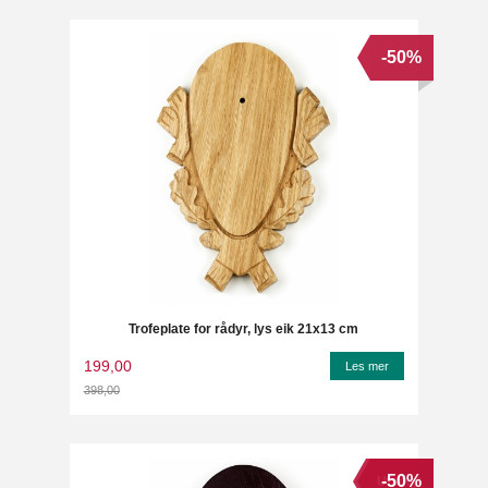
-50%
Trofeplate for rådyr, lys eik 21x13 cm
199,00
Les mer
398,00
Rabatt
-50%
Utsolgt