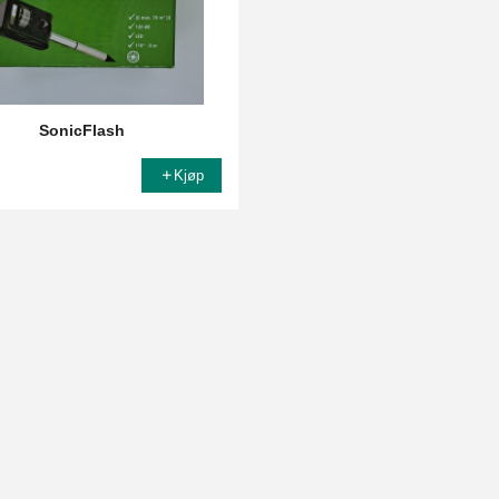
SonicFlash
Kjøp