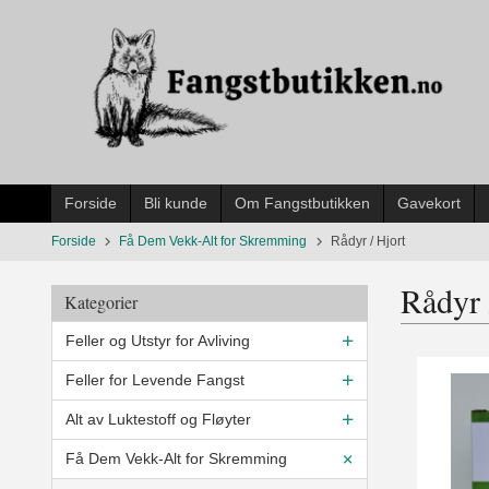
Gå
til
innholdet
Forside
Bli kunde
Om Fangstbutikken
Gavekort
Forside
Få Dem Vekk-Alt for Skremming
Rådyr / Hjort
Rådyr 
Kategorier
Feller og Utstyr for Avliving
Feller for Levende Fangst
Alt av Luktestoff og Fløyter
Få Dem Vekk-Alt for Skremming