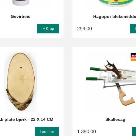
Gevirbeis
Hagopur blekemidde
299,00
Kjøp
k plate bjørk - 22 X 14 CM
Skallesag
1 390,00
Les mer