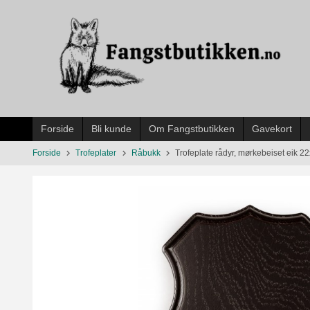
Gå
til
innholdet
Forside
Bli kunde
Om Fangstbutikken
Gavekort
Forside
Trofeplater
Råbukk
Trofeplate rådyr, mørkebeiset eik 2