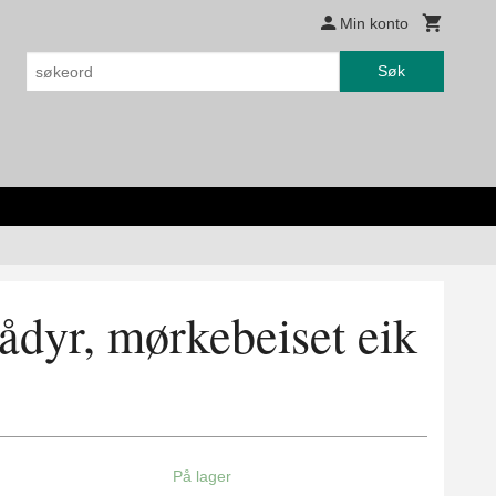
Min konto
Søk
rådyr, mørkebeiset eik
På lager