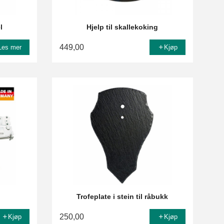
l
Hjelp til skallekoking
449,00
Les mer
Kjøp
Trofeplate i stein til råbukk
250,00
Kjøp
Kjøp