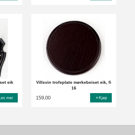
set eik
Villsvin trofeplate mørkebeiset eik, fi
16
159,00
Les mer
Kjøp