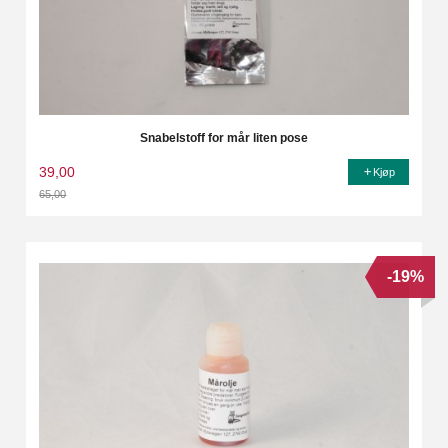
Snabelstoff for mår liten pose
39,00
Kjøp
65,00
Rabatt
-19%