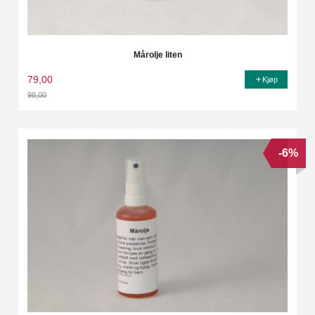
Mårolje liten
79,00
Kjøp
98,00
Rabatt
-6%