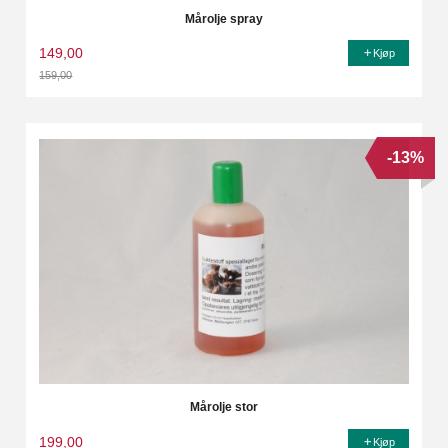
Mårolje spray
149,00
Kjøp
159,00
Rabatt
-13%
Mårolje stor
199,00
Kjøp