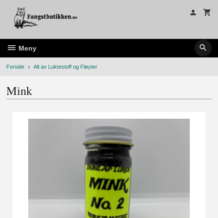
Gå
til
innholdet
Meny
Forside
Alt av Luktestoff og Fløyter
Mink