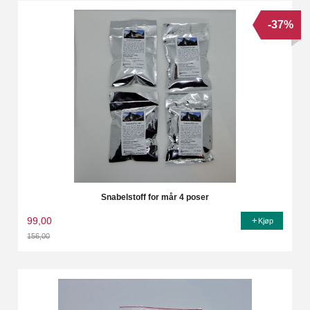
-37%
Snabelstoff for mår 4 poser
99,00
Kjøp
156,00
Rabatt