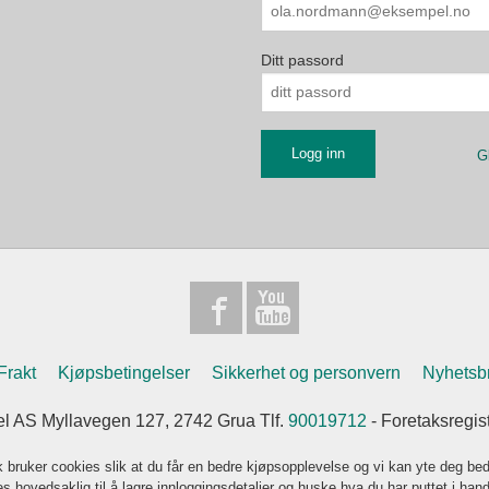
Ditt passord
G
Frakt
Kjøpsbetingelser
Sikkerhet og personvern
Nyhetsb
l AS Myllavegen 127, 2742 Grua Tlf.
90019712
- Foretaksregi
k bruker cookies slik at du får en bedre kjøpsopplevelse og vi kan yte deg bed
s hovedsaklig til å lagre innloggingsdetaljer og huske hva du har puttet i han