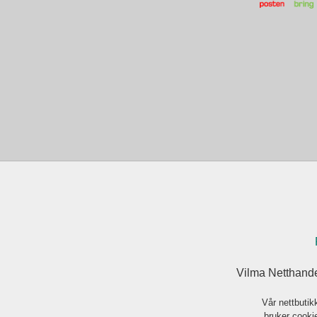
Vilma Netthande
Vår nettbutik
bruker cookie