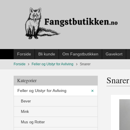
Gå
til
innholdet
Forside
Bli kunde
Om Fangstbutikken
Gavekort
Forside
Feller og Utstyr for Avliving
Snarer
Snarer
Kategorier
Feller og Utstyr for Avliving
Bever
Mink
Mus og Rotter