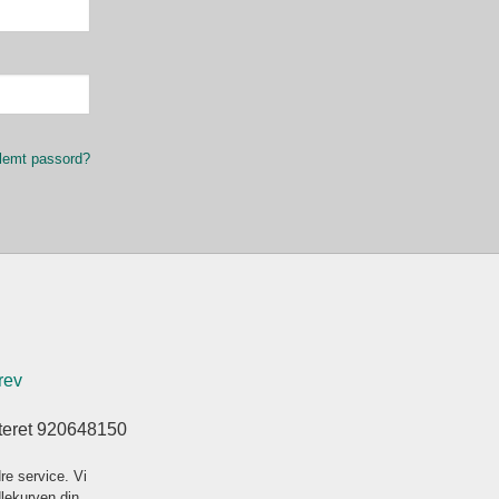
lemt passord?
rev
steret 920648150
re service. Vi
dlekurven din.