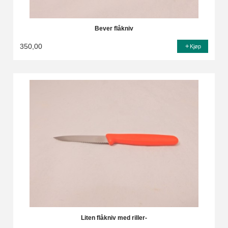
Bever flåkniv
350,00
Kjøp
Liten flåkniv med riller-