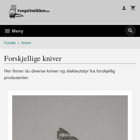
Gå
til
innholdet
Meny
Forside
Kniver
Forskjellige kniver
Her finner du diverse kniver og slakteutstyr fra forskjellig
produsenter.