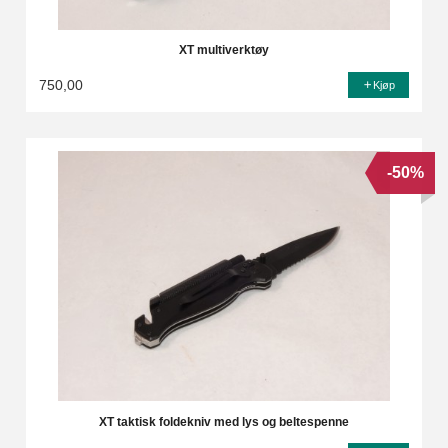
XT multiverktøy
750,00
Kjøp
-50%
XT taktisk foldekniv med lys og beltespenne