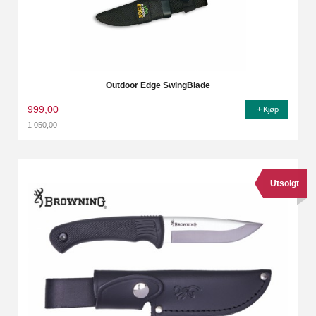
Outdoor Edge SwingBlade
999,00
Kjøp
1 050,00
Rabatt
Utsolgt