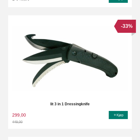
-33%
Iit 3 in 1 Dressingknife
299,00
Kjøp
449,00
Rabatt