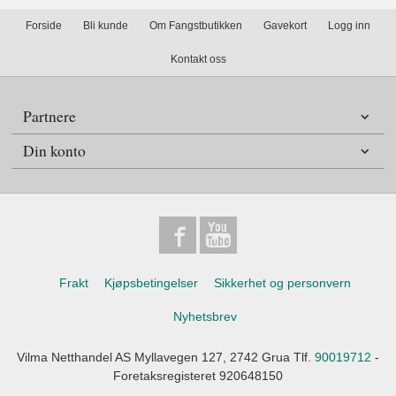
Forside
Bli kunde
Om Fangstbutikken
Gavekort
Logg inn
Kontakt oss
Partnere
Din konto
Frakt
Kjøpsbetingelser
Sikkerhet og personvern
Nyhetsbrev
Vilma Netthandel AS Myllavegen 127, 2742 Grua Tlf.
90019712
-
Foretaksregisteret 920648150