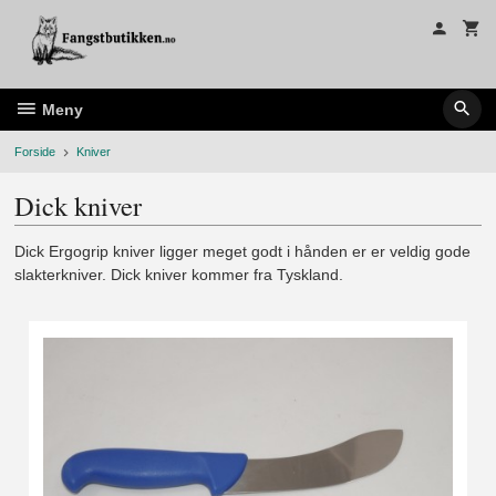
Gå
til
innholdet
Meny
Forside
Kniver
Dick kniver
Dick Ergogrip kniver ligger meget godt i hånden er er veldig gode
slakterkniver. Dick kniver kommer fra Tyskland.