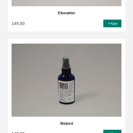
Eikenøtter
149,00
Kjøp
Matjord