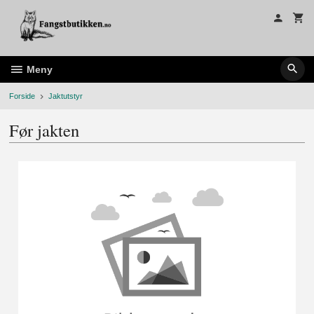
Gå
til
innholdet
Meny
Forside
Jaktutstyr
Før jakten