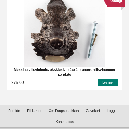
Utsolgt
Messing villsvinhode, eksklusiv måte å montere villsvintenner
på plate
275,00
Les mer
Forside
Bli kunde
Om Fangstbutikken
Gavekort
Logg inn
Kontakt oss