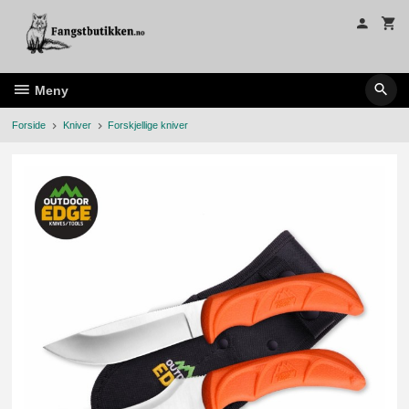
Gå
til
innholdet
Meny
Forside
Kniver
Forskjellige kniver