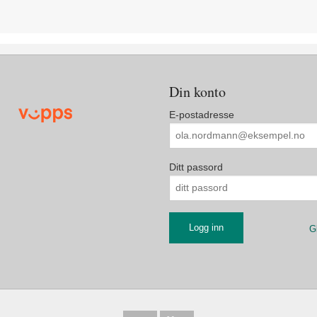
Din konto
E-postadresse
Ditt passord
G