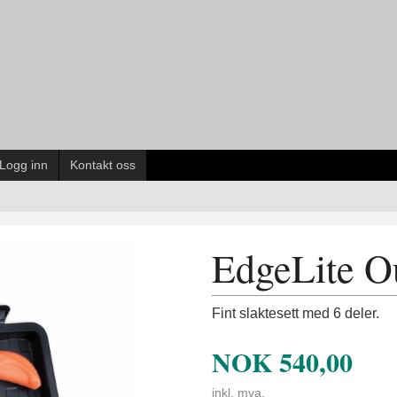
Logg inn
Kontakt oss
EdgeLite O
Fint slaktesett med 6 deler.
NOK
540,00
inkl. mva.