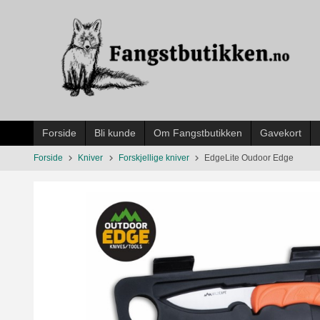
Gå
til
innholdet
Forside
Bli kunde
Om Fangstbutikken
Gavekort
Forside
Kniver
Forskjellige kniver
EdgeLite Oudoor Edge