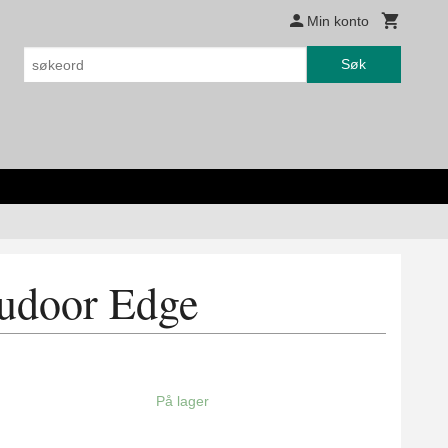
Min konto
Søk
udoor Edge
På lager