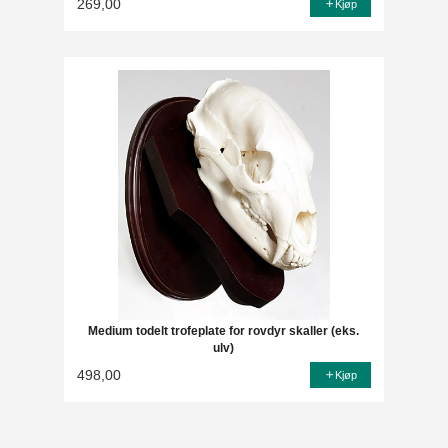
269,00
Kjøp
Medium todelt trofeplate for rovdyr skaller (eks.
ulv)
498,00
Kjøp