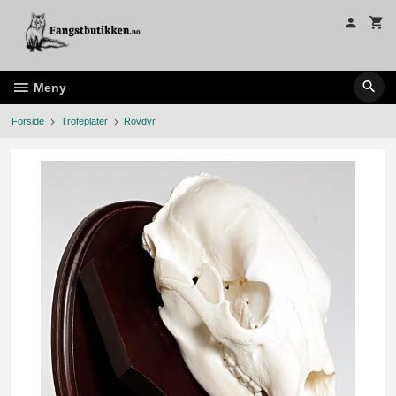
Gå
til
innholdet
Meny
Forside
Trofeplater
Rovdyr