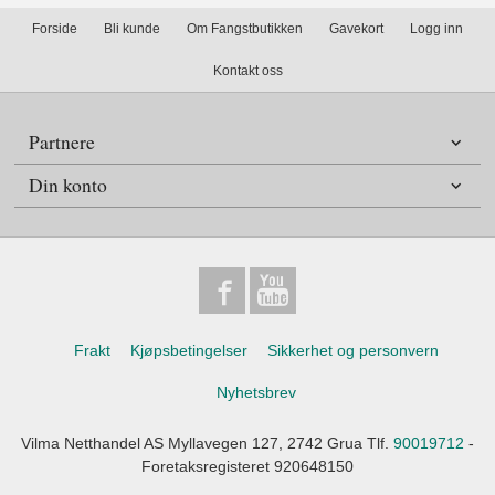
Forside
Bli kunde
Om Fangstbutikken
Gavekort
Logg inn
Kontakt oss
Partnere
Din konto
Frakt
Kjøpsbetingelser
Sikkerhet og personvern
Nyhetsbrev
Vilma Netthandel AS Myllavegen 127, 2742 Grua Tlf.
90019712
-
Foretaksregisteret 920648150