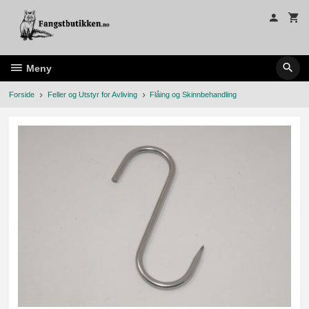
Gå
til
innholdet
Meny
Forside
Feller og Utstyr for Avliving
Flåing og Skinnbehandling