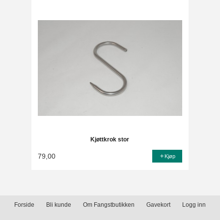
Kjøttkrok stor
79,00
Kjøp
Forside
Bli kunde
Om Fangstbutikken
Gavekort
Logg inn