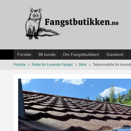
Gå
til
innholdet
Forside
Bli kunde
Om Fangstbutikken
Gavekort
Forside
Feller for Levende Fangst
Mink
Takrennefelle for levend