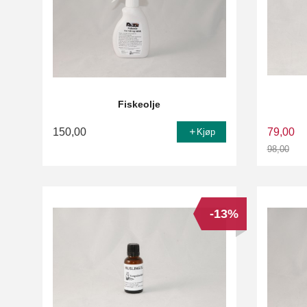
Fiskeolje
150,00
79,00
Kjøp
98,00
Rabatt
-13%