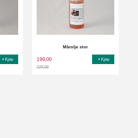
Mårolje stor
199,00
Kjøp
Kjøp
229,00
Rabatt