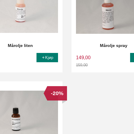
Mårolje liten
Mårolje spray
149,00
Kjøp
159,00
Rabatt
-20%