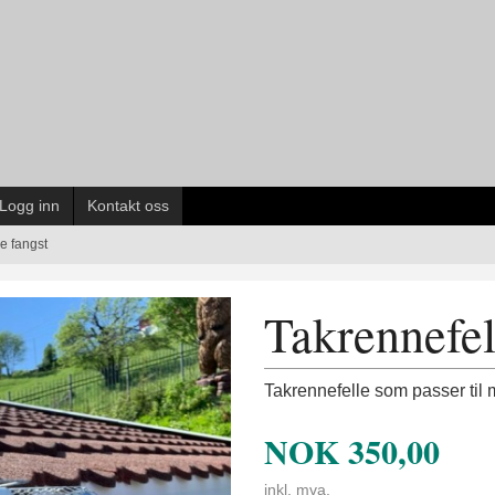
Logg inn
Kontakt oss
e fangst
Takrennefel
Takrennefelle som passer til
NOK
350,00
inkl. mva.