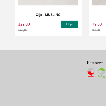
Olje - MUSLING
129,00
79,00
Kjøp
149,00
99,00
Rabatt
Rabatt
Partnere