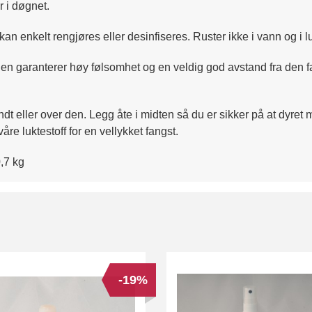
 i døgnet.
kan enkelt rengjøres eller desinfiseres. Ruster ikke i vann og i lu
nen garanterer høy følsomhet og en veldig god avstand fra den 
t eller over den. Legg åte i midten så du er sikker på at dyret må 
våre luktestoff for en vellykket fangst.
,7 kg
-19%