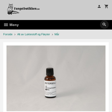
Gå
til
innholdet
Meny
Forside
Alt av Luktestoff og Fløyter
Mår