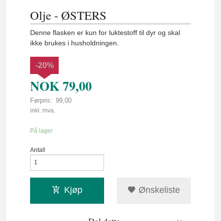
Olje - ØSTERS
Denne flasken er kun for luktestoff til dyr og skal
ikke brukes i husholdningen.
-20%
NOK
79,00
Førpris:
99,00
Rabatt
inkl. mva.
På lager
Antall
Kjøp
Ønskeliste