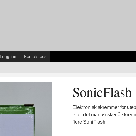
Logg inn
Kontakt oss
h
SonicFlash
Elektronisk skremmer for utebr
etter det man ønsker å skrem
flere SoniFlash.