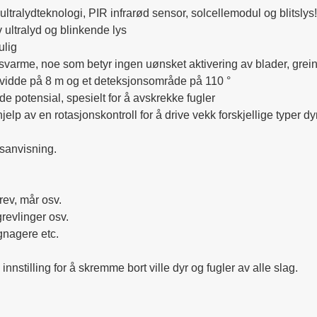
ltralydteknologi, PIR infrarød sensor, solcellemodul og blitslys!

 ultralyd og blinkende lys

lig

varme, noe som betyr ingen uønsket aktivering av blader, greine
kevidde på 8 m og et deteksjonsområde på 110 °

e potensial, spesielt for å avskrekke fugler

jelp av en rotasjonskontroll for å drive vekk forskjellige typer dyr 
sanvisning. 

rev, mår osv.

revlinger osv.

gnagere etc.

nnstilling for å skremme bort ville dyr og fugler av alle slag.