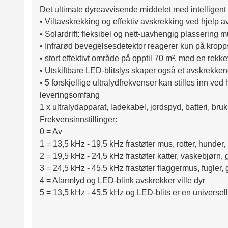
Det ultimate dyreavvisende middelet med intelligent u
• Viltavskrekking og effektiv avskrekking ved hjelp av
• Solardrift: fleksibel og nett-uavhengig plassering mu
• Infrarød bevegelsesdetektor reagerer kun på kropps
• stort effektivt område på opptil 70 m², med en rek
• Utskiftbare LED-blitslys skaper også et avskrekkend
• 5 forskjellige ultralydfrekvenser kan stilles inn ved h
leveringsomfang

1 x ultralydapparat, ladekabel, jordspyd, batteri, bruk
Frekvensinnstillinger:

0 = Av

1 = 13,5 kHz - 19,5 kHz frastøter mus, rotter, hunder, 
2 = 19,5 kHz - 24,5 kHz frastøter katter, vaskebjørn, g
3 = 24,5 kHz - 45,5 kHz frastøter flaggermus, fugler, 
4 = Alarmlyd og LED-blink avskrekker ville dyr 
5 = 13,5 kHz - 45,5 kHz og LED-blits er en universell i