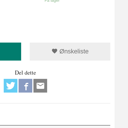
På lager
Ønskeliste
Del dette