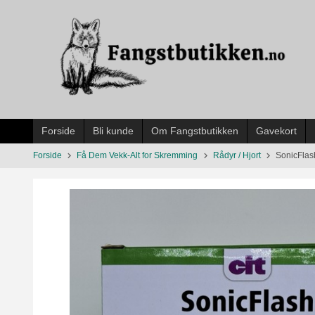
Gå
til
innholdet
Forside
Bli kunde
Om Fangstbutikken
Gavekort
Forside
Få Dem Vekk-Alt for Skremming
Rådyr / Hjort
SonicFlas