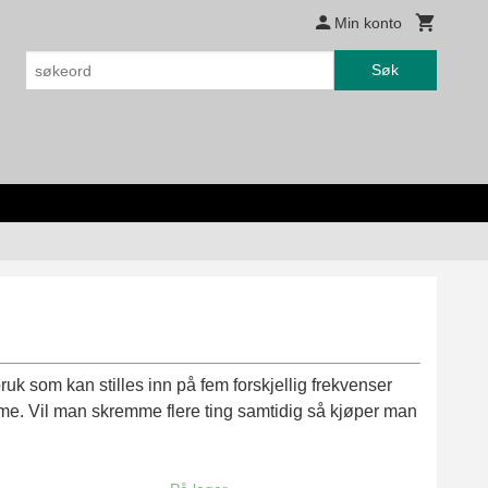
Min konto
Søk
uk som kan stilles inn på fem forskjellig frekvenser
me. Vil man skremme flere ting samtidig så kjøper man