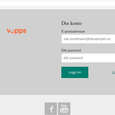
Din konto
E-postadresse
Ditt passord
G