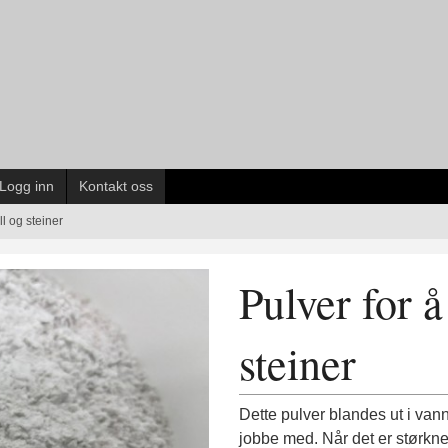
Logg inn
Kontakt oss
ll og steiner
Pulver for å
steiner
Dette pulver blandes ut i vann
jobbe med. Når det er størkne