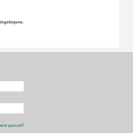
ingslinjene.
lemt passord?