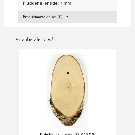
Pluggens lengde:
7 mm
Produktanmeldelser (0)
Vi anbefaler også
Råbukk plate bjørk - 22 X 14 CM