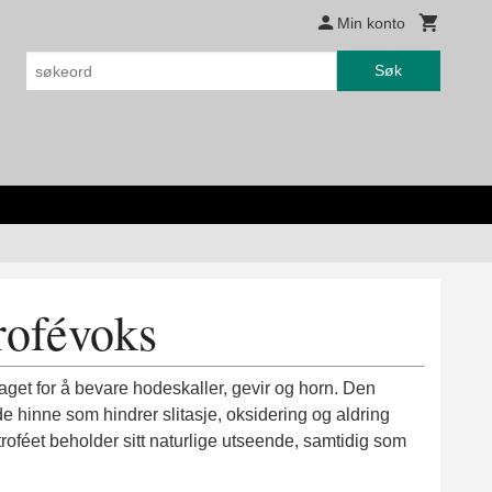
Min konto
Søk
rofévoks
t for å bevare hodeskaller, gevir og horn. Den
 hinne som hindrer slitasje, oksidering og aldring
 troféet beholder sitt naturlige utseende, samtidig som