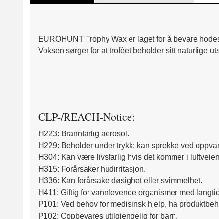
EUROHUNT Trophy Wax er laget for å bevare hodeskall
Voksen sørger for at troféet beholder sitt naturlige 
CLP-/REACH-Notice:
H223: Brannfarlig aerosol.
H229: Beholder under trykk: kan sprekke ved oppva
H304: Kan være livsfarlig hvis det kommer i luftveie
H315: Forårsaker hudirritasjon.
H336: Kan forårsake døsighet eller svimmelhet.
H411: Giftig for vannlevende organismer med langtid
P101: Ved behov for medisinsk hjelp, ha produktbehol
P102: Oppbevares utilgjengelig for barn.