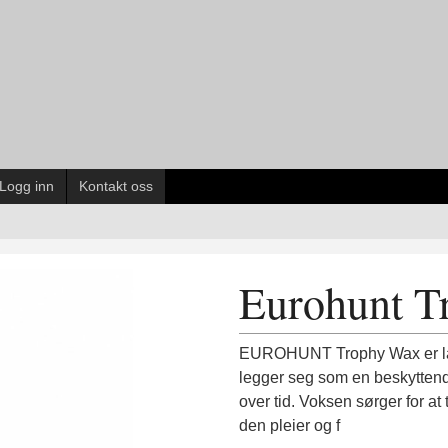
Logg inn
Kontakt oss
Eurohunt T
EUROHUNT Trophy Wax er lage
legger seg som en beskyttende
over tid. Voksen sørger for at
den pleier og f