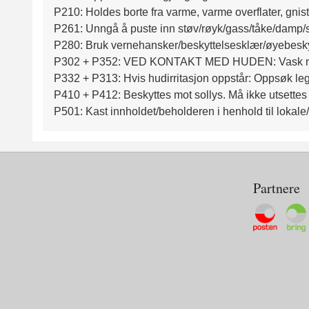
P210: Holdes borte fra varme, varme overflater, gnis
P261: Unngå å puste inn støv/røyk/gass/tåke/damp/s
P280: Bruk vernehansker/beskyttelsesklær/øyebeskyt
P302 + P352: VED KONTAKT MED HUDEN: Vask med
P332 + P313: Hvis hudirritasjon oppstår: Oppsøk lege
P410 + P412: Beskyttes mot sollys. Må ikke utsettes 
P501: Kast innholdet/beholderen i henhold til lokale/
Partnere