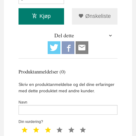
Kjøp
Ønskeliste
Del dette
Produktanmeldelser (0)
Skriv en produktanmeldelse og del dine erfaringer
med dette produktet med andre kunder.
Navn
Din vurdering?
1 star
2 star
3 star
4 star
5 star
6 star