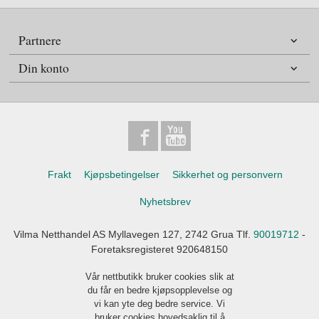
Partnere
Din konto
Frakt
Kjøpsbetingelser
Sikkerhet og personvern
Nyhetsbrev
Vilma Netthandel AS Myllavegen 127, 2742 Grua Tlf.
90019712
-
Foretaksregisteret 920648150
Vår nettbutikk bruker cookies slik at
du får en bedre kjøpsopplevelse og
vi kan yte deg bedre service. Vi
bruker cookies hovedsaklig til å