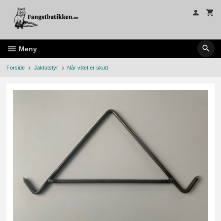
Gå
til
innholdet
Meny
Forside
Jaktutstyr
Når viltet er skutt