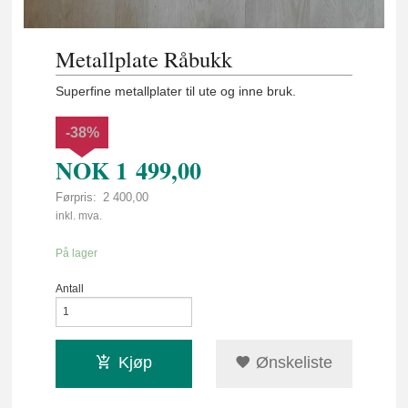
Metallplate Råbukk
Superfine metallplater til ute og inne bruk.
-38%
NOK
1 499,00
Førpris:
2 400,00
Rabatt
inkl. mva.
På lager
Antall
Kjøp
Ønskeliste