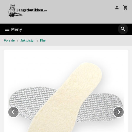
Gå
til
innholdet
Meny
Forside
Jaktutstyr
Klær
Prev
Ne