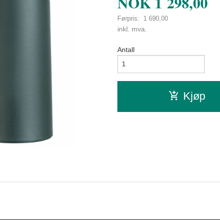
NOK
1 298,00
Førpris:
1 690,00
Rabatt
inkl. mva.
Antall
Kjøp