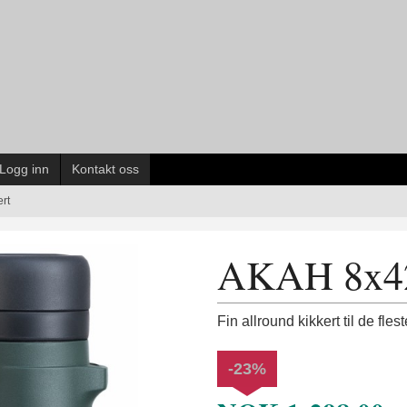
Logg inn
Kontakt oss
rt
AKAH 8x42
Fin allround kikkert til de fle
-23%