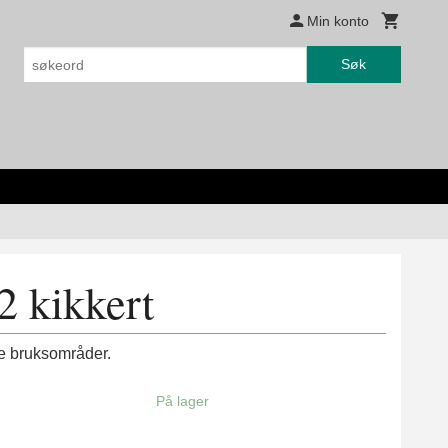
Min konto
Søk
 kikkert
ste bruksområder.
På lager