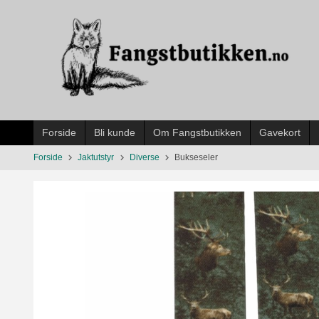
Gå
til
innholdet
Forside
Bli kunde
Om Fangstbutikken
Gavekort
Forside
Jaktutstyr
Diverse
Bukseseler