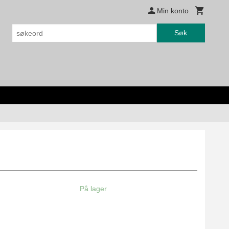
Min konto
Søk
På lager