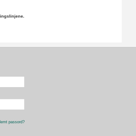
ingslinjene.
lemt passord?