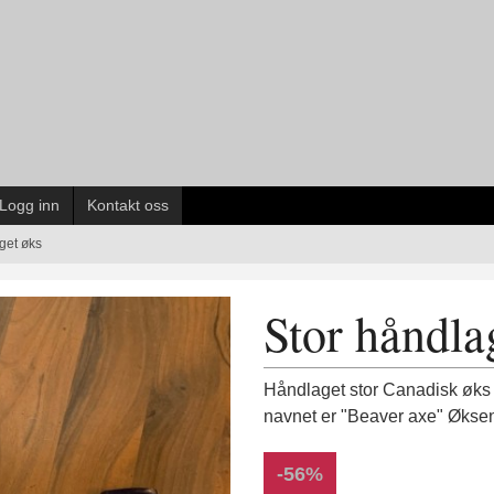
Logg inn
Kontakt oss
get øks
Stor håndla
Håndlaget stor Canadisk øks s
navnet er "Beaver axe" Øksen
-56%