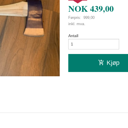
NOK
439,00
Førpris:
999,00
Rabatt
inkl. mva.
Antall
Kjøp