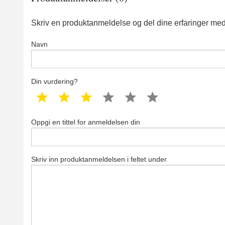
Skriv en produktanmeldelse og del dine erfaringer med
Navn
Din vurdering?
1 star
2 star
3 star
4 star
5 star
6 star
Oppgi en tittel for anmeldelsen din
Skriv inn produktanmeldelsen i feltet under