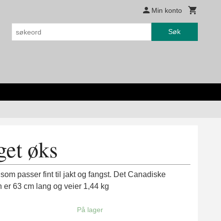
Min konto
Søk
get øks
om passer fint til jakt og fangst. Det Canadiske
 er 63 cm lang og veier 1,44 kg
På lager