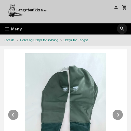
Gå
til
innholdet
Meny
Forside
Feller og Utstyr for Avliving
Utstyr for Fangst
Prev
Ne