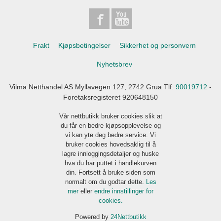
Frakt
Kjøpsbetingelser
Sikkerhet og personvern
Nyhetsbrev
Vilma Netthandel AS Myllavegen 127, 2742 Grua Tlf.
90019712
-
Foretaksregisteret 920648150
Vår nettbutikk bruker cookies slik at
du får en bedre kjøpsopplevelse og
vi kan yte deg bedre service. Vi
bruker cookies hovedsaklig til å
lagre innloggingsdetaljer og huske
hva du har puttet i handlekurven
din. Fortsett å bruke siden som
normalt om du godtar dette.
Les
mer
eller
endre innstillinger for
cookies.
Powered by
24Nettbutikk