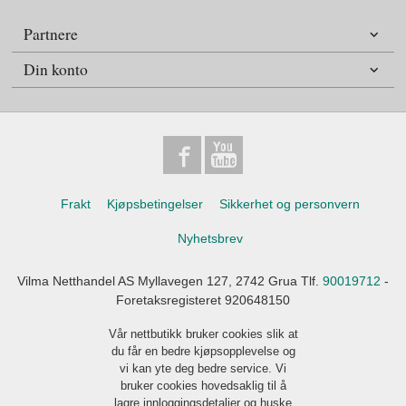
Partnere
Din konto
Frakt
Kjøpsbetingelser
Sikkerhet og personvern
Nyhetsbrev
Vilma Netthandel AS Myllavegen 127, 2742 Grua Tlf.
90019712
-
Foretaksregisteret 920648150
Vår nettbutikk bruker cookies slik at
du får en bedre kjøpsopplevelse og
vi kan yte deg bedre service. Vi
bruker cookies hovedsaklig til å
lagre innloggingsdetaljer og huske