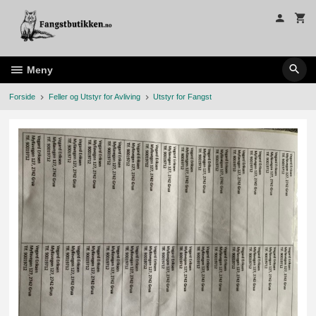
Gå
til
innholdet
Meny
Forside
Feller og Utstyr for Avliving
Utstyr for Fangst