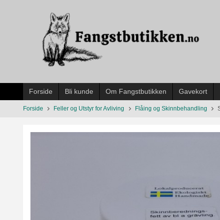
Gå
til
innholdet
Forside
Bli kunde
Om Fangstbutikken
Gavekort
Forside
Feller og Utstyr for Avliving
Flåing og Skinnbehandling