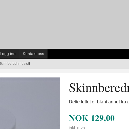
Logg inn
Kontakt oss
Skinnberedningsfett
Skinnberedn
Dette fettet er blant annet fra
NOK
129,00
inkl. mva.