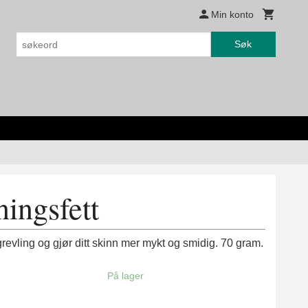
Min konto
Søk
ingsfett
 grevling og gjør ditt skinn mer mykt og smidig. 70 gram.
På lager