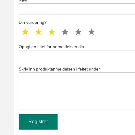
Navn
Din vurdering?
1 star
2 star
3 star
4 star
5 star
6 star
Oppgi en tittel for anmeldelsen din
Skriv inn produktanmeldelsen i feltet under