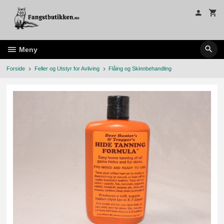
Gå
til
innholdet
Meny
Forside
Feller og Utstyr for Avliving
Flåing og Skinnbehandling