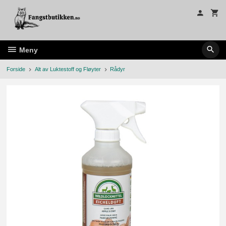
Gå
til
innholdet
Meny
Forside
Alt av Luktestoff og Fløyter
Rådyr