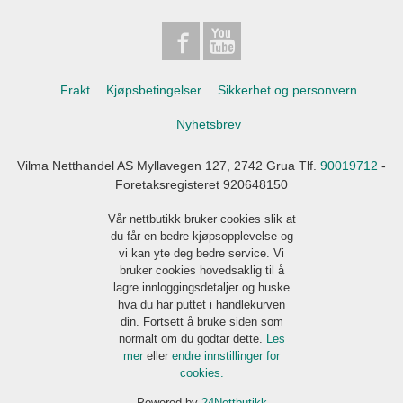
Frakt
Kjøpsbetingelser
Sikkerhet og personvern
Nyhetsbrev
Vilma Netthandel AS Myllavegen 127, 2742 Grua Tlf.
90019712
-
Foretaksregisteret 920648150
Vår nettbutikk bruker cookies slik at
du får en bedre kjøpsopplevelse og
vi kan yte deg bedre service. Vi
bruker cookies hovedsaklig til å
lagre innloggingsdetaljer og huske
hva du har puttet i handlekurven
din. Fortsett å bruke siden som
normalt om du godtar dette.
Les
mer
eller
endre innstillinger for
cookies.
Powered by
24Nettbutikk