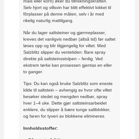
mais eller korn) øker du tiltrekningskraften.
Selv hjort og villsvin har blitt effektivt lokket til
fôrplasser på denne måten, selv i år med
rikelig naturlig mattilgang.
Når du lager saltsteiner og gjørmeplasser,
kreves det vanligvis nedbør (altså tid) før saltet
løses opp og blir tilgjengelig for viltet. Med
Salzblitz slipper du ventetiden: Bare spray
direkte på saltsteinsstolpen – ferdig. Ved
ekstrem tørke kan prosessen gjentas en eller
to ganger.
Tips: Du kan også bruke Salzblitz som eneste
kilde til saltstein – avhengig av hvor ofte viltet
besøker stedet og mengden nedbør, spray
hver 1–4 uke. Dette gjør saltsteinsarbeidet
enklere, du slipper å bære tunge saltblokker,
og faren for tyveri av blokkene elimineres.
Innholdsstoffer: