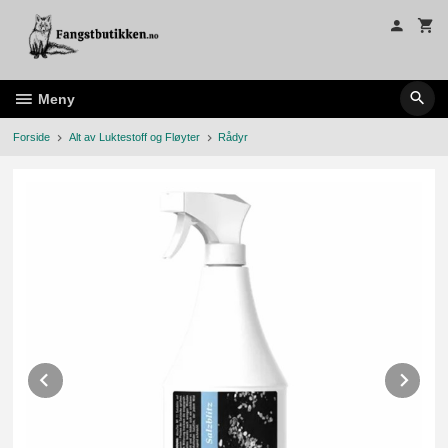
Gå
til
innholdet
Meny
Forside
Alt av Luktestoff og Fløyter
Rådyr
Prev
Ne