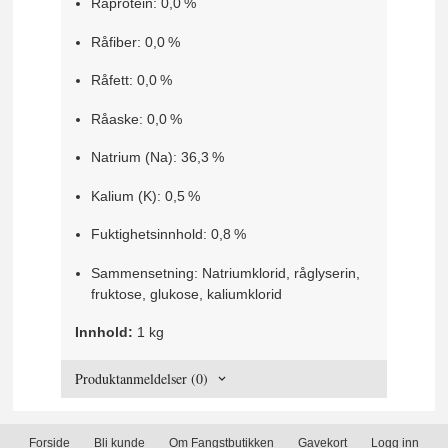
Råprotein: 0,0 %
Råfiber: 0,0 %
Råfett: 0,0 %
Råaske: 0,0 %
Natrium (Na): 36,3 %
Kalium (K): 0,5 %
Fuktighetsinnhold: 0,8 %
Sammensetning: Natriumklorid, råglyserin,
fruktose, glukose, kaliumklorid
Innhold:
1 kg
Produktanmeldelser (0)
Forside
Bli kunde
Om Fangstbutikken
Gavekort
Logg inn