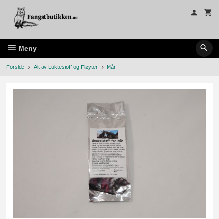
Gå
til
innholdet
Meny
Forside
Alt av Luktestoff og Fløyter
Mår