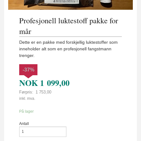
Profesjonell luktestoff pakke for
mår
Dette er en pakke med forskjellig luktestoffer som
inneholder alt som en profesjonell fangstmann
trenger.
-37%
NOK
1 099,00
Førpris:
1 753,00
Rabatt
inkl. mva.
På lager
Antall