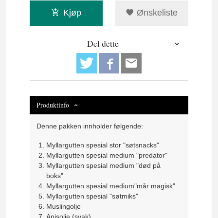
Kjøp
Ønskeliste
Del dette
Produktinfo
Denne pakken innholder følgende:
Myllargutten spesial stor "søtsnacks"
Myllargutten spesial medium "predator"
Myllargutten spesial medium "død på
boks"
Myllargutten spesial medium"mår magisk"
Myllargutten spesial "søtmiks"
Muslingolje
Anisolje (svak)