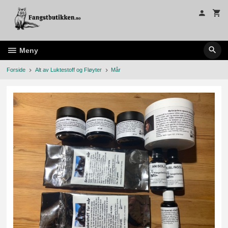
Gå
til
innholdet
Meny
Forside
Alt av Luktestoff og Fløyter
Mår