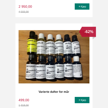
2 950,00
Kjøp
4 033,00
Rabatt
-62%
Varierte dufter for mår
499,00
Kjøp
1 318,00