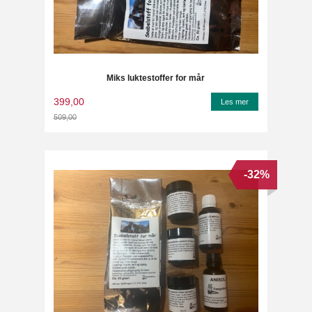
Miks luktestoffer for mår
399,00
Les mer
509,00
Rabatt
-32%