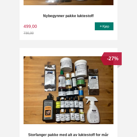
Nybegynner pakke luktestoff
499,00
Kjøp
730,00
Rabatt
-27%
Storfanger pakke med alt av luktestoff for mår