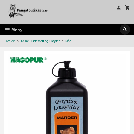
Gå
til
innholdet
Meny
Forside
Alt av Luktestoff og Fløyter
Mår