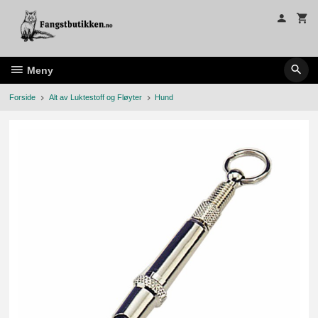
Gå
til
innholdet
Meny
Forside
Alt av Luktestoff og Fløyter
Hund