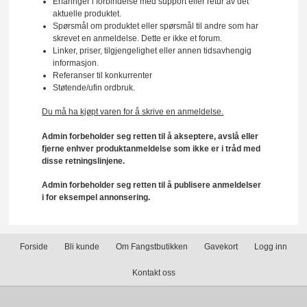
Erfaringer i forbindelse med support eller retur av det
aktuelle produktet.
Spørsmål om produktet eller spørsmål til andre som har
skrevet en anmeldelse. Dette er ikke et forum.
Linker, priser, tilgjengelighet eller annen tidsavhengig
informasjon.
Referanser til konkurrenter
Støtende/ufin ordbruk.
Du må ha kjøpt varen for å skrive en anmeldelse.
Admin forbeholder seg retten til å akseptere, avslå eller
fjerne enhver produktanmeldelse som ikke er i tråd med
disse retningslinjene.
Admin forbeholder seg retten til å publisere anmeldelser
i for eksempel annonsering.
Forside
Bli kunde
Om Fangstbutikken
Gavekort
Logg inn
Kontakt oss